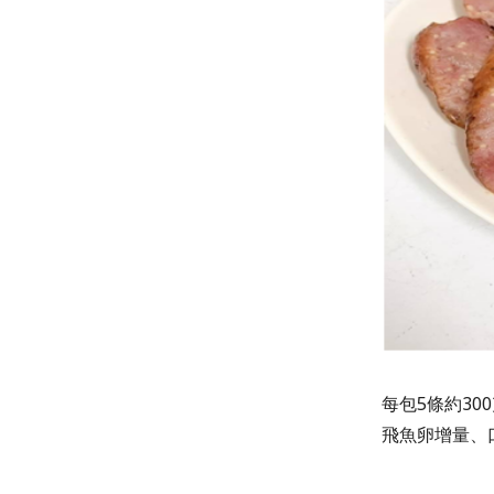
每包
5條
約30
飛魚卵增量、