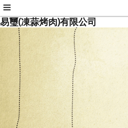
易璽(凍蒜烤肉)有限公司