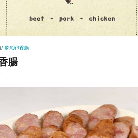
肉
飛魚卵香腸
香腸
k=