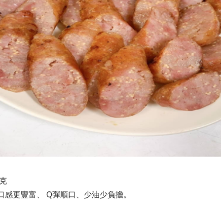
0克
口感更豐富、 Q彈順口、少油少負擔。