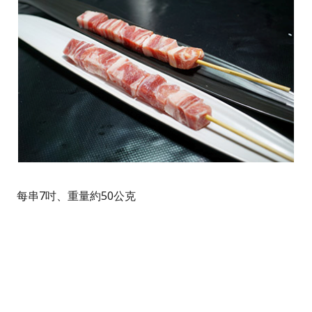
每串
7
吋、重量約
50
公克