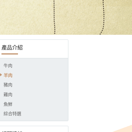
品多樣! ~~~ 合格廠證、良心、用心、安心、三星保證! ~~~ 歡迎來電0
產品介紹
牛肉
羊肉
豬肉
雞肉
魚鮮
綜合特選