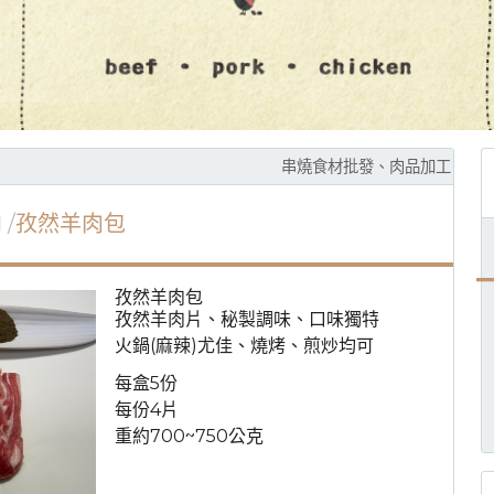
串燒食材批發、肉品加工、規格客製、產
肉
孜然羊肉包
孜然羊肉包
孜然羊肉片、秘製調味、口味獨特
火鍋(麻辣)尤佳、燒烤、煎炒均可
每盒5份
每份4片
重約700~750公克